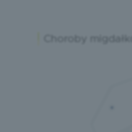
choroby migdał