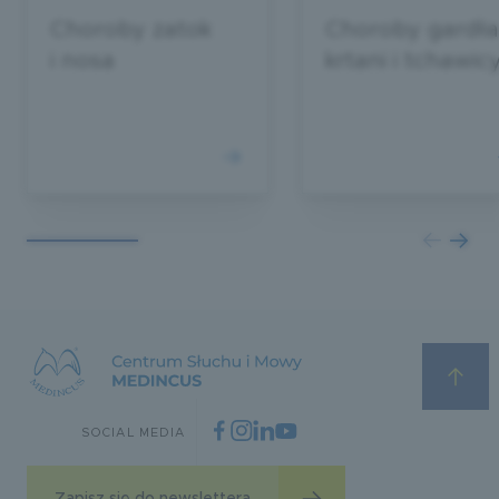
Choroby zatok
Choroby gardła
i nosa
krtani i tchawic
SOCIAL MEDIA