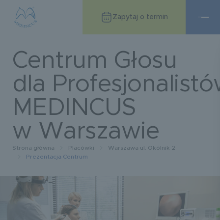
Zapytaj o termin
Centrum Głosu
dla Profesjonalist
MEDINCUS
w Warszawie
Strona główna
Placówki
Warszawa ul. Okólnik 2
Prezentacja Centrum