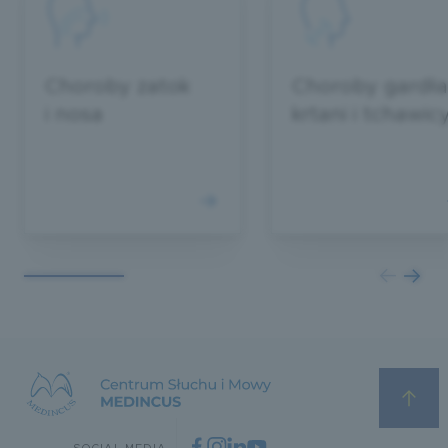
Choroby zatok
Choroby gardła
i nosa
krtani i tchawic