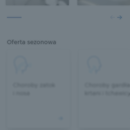
Oferta sezonowa
Choroby zatok
Choroby gardła
i nosa
krtani i tchawic