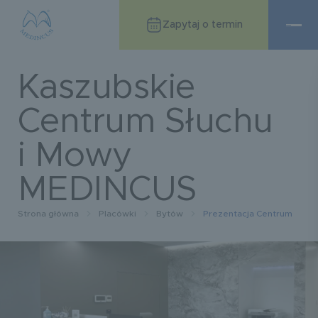
Zapytaj o termin
Kaszubskie
Centrum Słuchu
i Mowy
MEDINCUS
Strona główna
Placówki
Bytów
Prezentacja Centrum