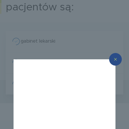
pacjentów są:
gabinet lekarski
gabinet protetyka słuchu
gabinet badań słuchu (z kabiną ciszy)