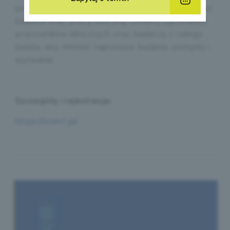
praktycznych wskazówek, które pomogą ulepszyć
badania oraz pracę kliniczną. Chcemy zgromadzić
pracowników klinicznych oraz badaczy z całego
świata, aby omówić najnowsze badania, pomysły i
wyzwania.
Szczegóły i rejestracja:
https://ichm7.pl/