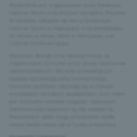
Wydarzenie jest organizowane przez Światowe
Centrum Słuchu oraz Instytut Narządów Zmysłów.
W niedzielę odbędzie się ono w Światowym
Centrum Słuchu w Kajetanach, a od poniedziałku
do wtorku w Hotelu Hilton w Warszawie oraz
Centrum Konferencyjnym.
Warsztaty Biologii Ucha Wewnętrznego są
organizowane corocznie przez grupę naukowców
zainteresowanych i aktywnie prowadzących
badania nad biologią ucha wewnętrznego.
Coroczne spotkania odbywają się w różnych
europejskich ośrodkach akademickich, a ich celem
jest swobodna wymiana osiągnięć naukowych.
Zainteresowani naukowcy są mile widziani na
Warsztatach, gdzie mogą przedstawić wyniki
swoich badań ustnie lub w formie prezentacji.