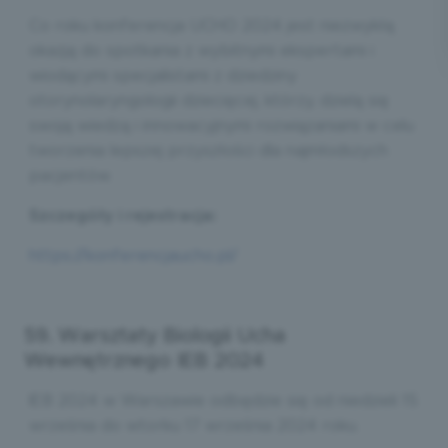
Co roku konferencja UCHO 2024 jest niezwykłą
okazją do spotkania z wybitnymi ekspertami i
wiodącymi specjalistami z dziedziny
otorynolaryngologii dziecięcej, którzy, dzielą się
swoją wiedzą i innowacyjnymi rozwiązaniami w celu
tworzenia lepszej przyszłości dla najmłodszych
pacjentów.
Szczegóły i rejestracja:
https://konferencjaucho.pl/
59. Warsztaty Biologii Ucha
Wewnętrznego IEB 2024
IEB 2024 w Warszawie odbędzie się od niedzieli 15
września do wtorku 17 września 2024 roku.