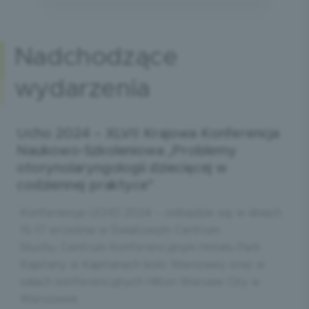
nadchodzące
wydarzenia
Ucho 2024 – XLVII Krajowa Konferencja
Naukowo-Szkoleniowa „Problemy
otorynolaryngologii dziecięcej w
codziennej praktyce”
Konferencja UCHO 2024 – odbędzie się w dniach
15-17 września w Światowym Centrum
Słuchu, Centrum Konferencyjnym Hotelu Park
Kajetany w Kajetanach koło Warszawy oraz w
salach konferencyjnych Hilton Warsaw City w
Warszawie.