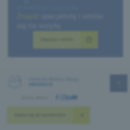
WYDARZENIA I SZKOLENIA
Znajdź
specjalistę i umów
się na wizytę
Zapytaj o termin
SOCIAL MEDIA
Zapisz się do newslettera