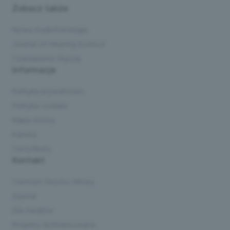
Zobacz także
Nowa Audiofonologia
Journal of Hearing Science
Czasopismo Słyszę
Informacje
Polityka prywatności
Polityka cookies
Mapa strony
Kariera
Certyfikaty
Kontakt
Centrum Słuchu i Mowy
Szpital
Dla mediów
Projekty dofinansowane