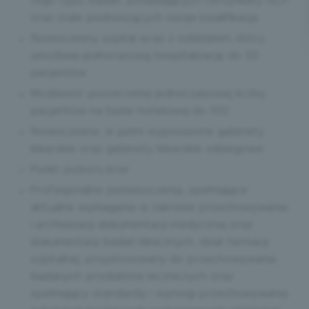
tego typu badań, posiadających certyfikaty GCP,
oraz stale podnoszących swoje kwalifikacje
Nowoczesny szpital wraz z oddziałem, który
umożliwia jednorazową hospitalizację do 50
pacjentów
Możliwość poszerzenia jednoczasowej liczby
pacjentów na bazie hotelowej do 100
Nowoczesne, w pełni wyposażone gabinety
lekarskie oraz gabinety lekarskie zabiegowe
Punkt poboru krwi
Profesjonalne pomieszczenia, spełniające
aktualne wymagania w zakresie przechowywania
i archiwizacji dokumentacji medycznej oraz
dokumentacji badań klinicznych, dział farmacji
szpitalnej, przystosowany do przechowywania
badanych produktów leczniczych oraz
spełniający standardy i wymogi przechowywania