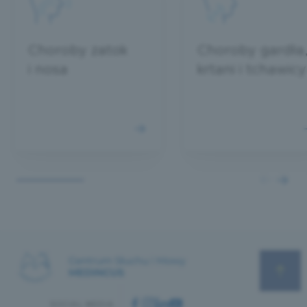
mając przy tym poczucie, że swoją pracą
możemy przyczynić się do rozwoju branży
medycznej
Choroby zatok
Choroby gardła
Terminowość – informacji związanych z
i nosa
krtani i tchawicy
postępem danego badania/projektu
zawsze dostarczamy w wyznaczonym
czasie
Wiedza i doświadczenie – posiadamy
odpowiednie kompetencje oraz
doświadczenie w zakresie prowadzenia
badań klinicznych, ponadto chętnie
podejmujemy się poszerzania naszej wiedzy
poprzez uczestnictwo w konferencjach
oraz czytanie fachowej literatury
Zaangażowanie – każde badanie/projekt
traktujemy indywidualnie i poświęcamy mu
odpowiednio dużo uwagi, skrupulatnie
SOCIAL MEDIA