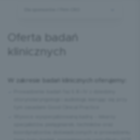
Dla sponsorów / Firm CRO
Oferta badań
klinicznych
W zakresie badań klinicznych oferujemy:
Prowadzenie badań faz II, III i IV z dziedziny
otorynolaryngologii i audiologii, kierując się przy
tym zasadami Good Clinical Practice
Wysoce wyspecjalizowaną kadrę – lekarzy
specjalistów, pielęgniarek, techników oraz
koordynatorów, doświadczonych w prowadzeniu