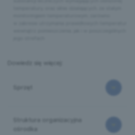
substancji leczniczych wymagających obniżonej
temperatury, oraz silnie działających, ze stałym
monitoringiem temperaturowym, zarówno
w zakresie utrzymania prawidłowych temperatur
wewnątrz pomieszczenia, jak i w poszczególnych
jego strefach
Dowiedz się więcej:
Sprzęt
Zamykane na klucz lodówki ze
zwalidowanym monitoringiem temperatury
Struktura organizacyjna
Unity laryngologiczne
ośrodka