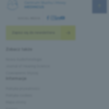
SOCIAL MEDIA
Zapisz się do newslettera
Zobacz także
Nowa Audiofonologia
Journal of Hearing Science
Czasopismo Słyszę
Informacje
Polityka prywatności
Polityka cookies
Mapa strony