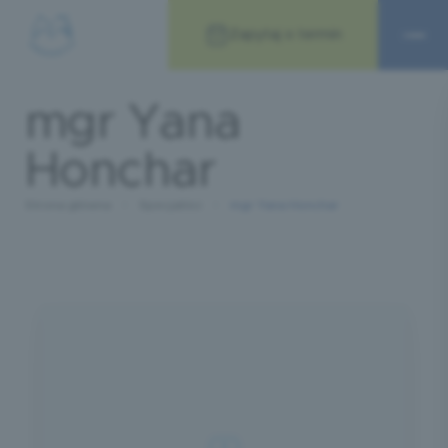
Zapytaj o termin
mgr Yana
Honchar
Strona główna
Specjaliści
mgr Yana Honchar