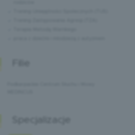
rodziców
Trening Umiejętności Społecznych (TUS)
Trening Zastępowania Agresji (TZA)
Terapia Metodą Warnkego
praca z dziećmi i młodzieżą z autyzmem
Filie
Podkarpackie Centrum Słuchu i Mowy
MEDINCUS
Specjalizacje