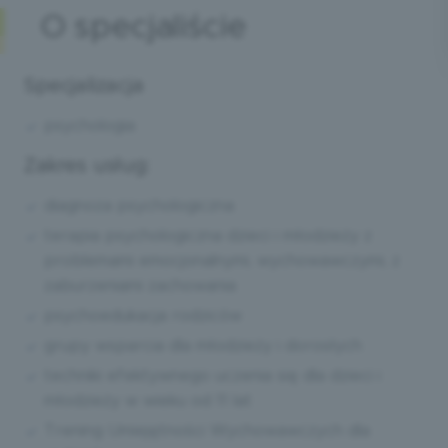
O specjaliście
Specjalizacja
psychologia
Zakres usług:
diagnoza psychologiczna
terapia psychologiczna dzieci i młodzieży z
problemami emocjonalnymi, wychowawczymi, z
zaburzeniami zachowania
psychoedukacja rodziców
grupy wsparcia dla młodzieży i dorosłych
techniki efektywnego uczenia się dla dzieci i
młodzieży w wieku od 11 lat
Trening Umiejętności Wychowawczych dla