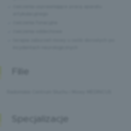
ćwiczenia usprawniające pracę aparatu
artykulacyjnego
ćwiczenia fonacyjne
ćwiczenia oddechowe
terapia zaburzeń mowy u osób dorosłych po
incydentach neurologicznych
Filie
Radomskie Centrum Słuchu i Mowy MEDINCUS
Specjalizacje