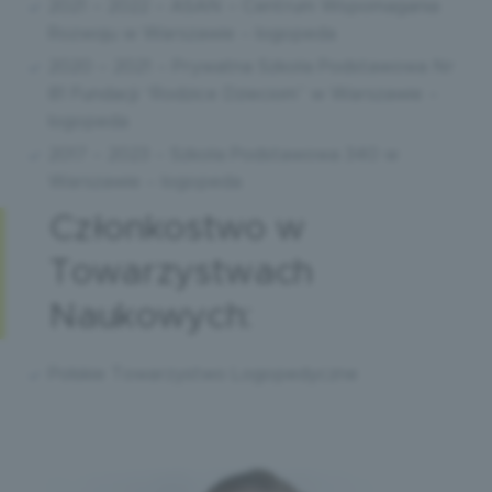
2021 – 2022 – ASAN – Centrum Wspomagania
Rozwoju w Warszawie – logopeda
2020 – 2021 – Prywatna Szkoła Podstawowa Nr
81 Fundacji “Rodzice Dzieciom” w Warszawie –
logopeda
2017 – 2023 – Szkoła Podstawowa 340 w
Warszawie – logopeda
Członkostwo w
Towarzystwach
Naukowych:
Polskie Towarzystwo Logopedyczne