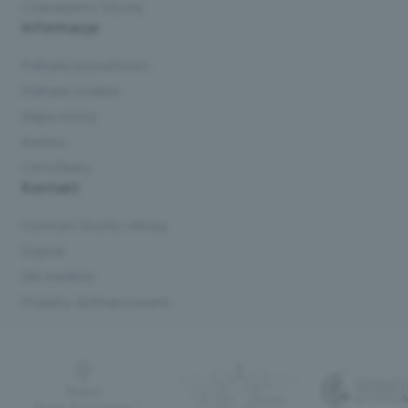
Czasopismo Słyszę
Informacje
Polityka prywatności
Polityka cookies
Mapa strony
Kariera
Certyfikaty
Kontakt
Centrum Słuchu i Mowy
Szpital
Dla mediów
Projekty dofinansowane