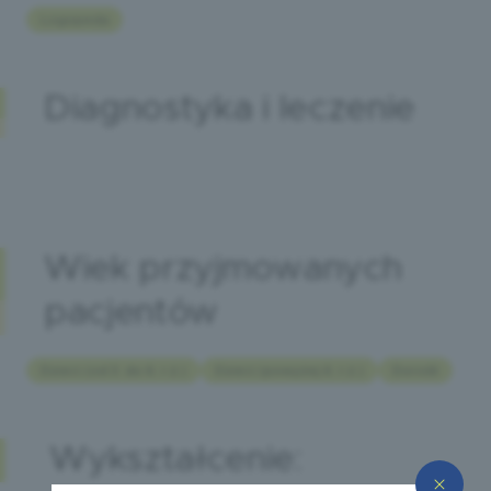
Logopeda
Diagnostyka i leczenie
Wiek przyjmowanych
pacjentów
Dzieci (od 3. do 6. r.ż.)
Dzieci (powyżej 6. r.ż.)
Dorośli
Wykształcenie: