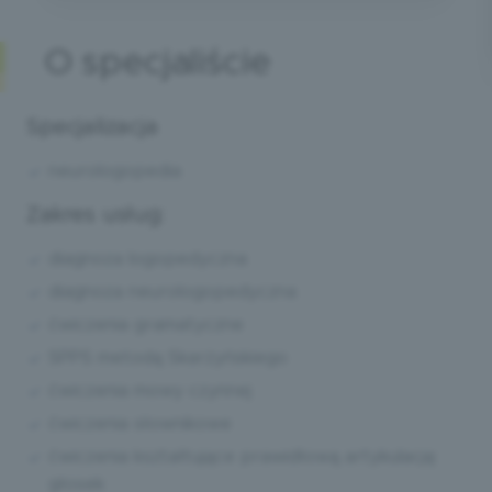
O specjaliście
Specjalizacja
neurologopedia
Zakres usług:
diagnoza logopedyczna
diagnoza neurologopedyczna
ćwiczenia gramatyczne
SPPS metodą Skarżyńskiego
ćwiczenia mowy czynnej
ćwiczenia słownikowe
ćwiczenia kształtujące prawidłową artykulację
głosek