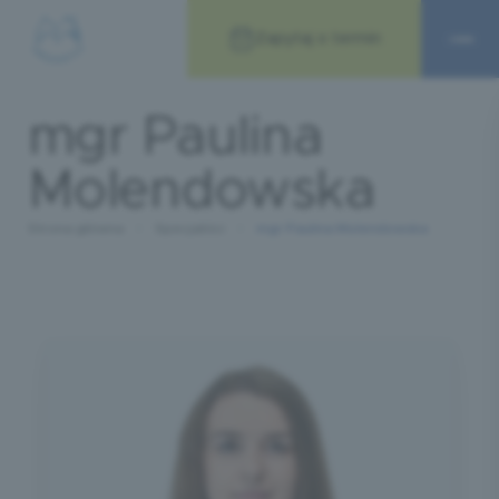
Zapytaj o termin
mgr Paulina
Molendowska
Strona główna
Specjaliści
mgr Paulina Molendowska