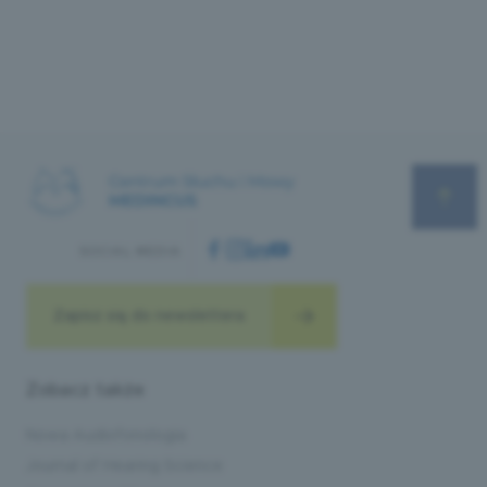
SOCIAL MEDIA
Zapisz się do newslettera
Zobacz także
Nowa Audiofonologia
Journal of Hearing Science