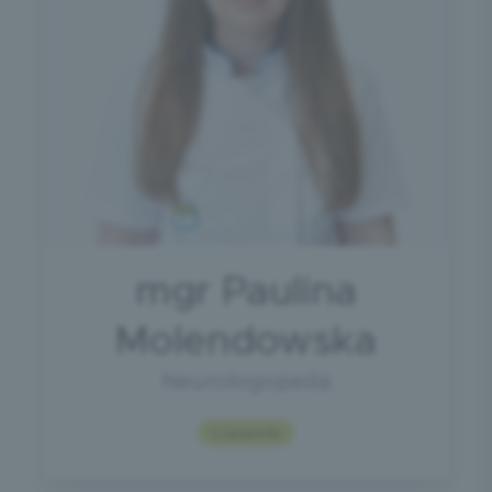
mgr Paulina
Molendowska
Neurologopeda
Logopeda