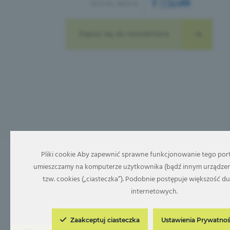
SOCIAL MEDIA
Zapisz się do newslettera
Pliki cookie Aby zapewnić sprawne funkcjonowanie tego port
umieszczamy na komputerze użytkownika (bądź innym urządzeniu
tzw. cookies („ciasteczka”). Podobnie postępuje większość d
internetowych.
Zaakceptuj ciasteczka
Ustawienia Prywatno