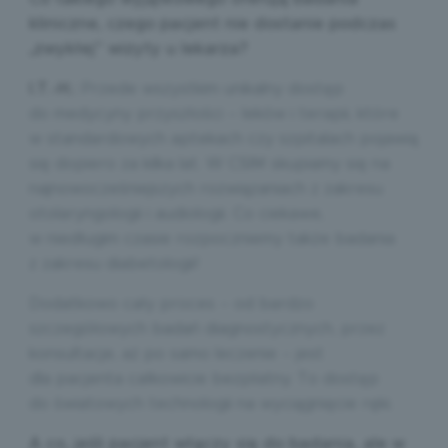
kliniczne, czego pacjent nie dostanie podczas
„zwykłej” wizyty u lekarza?
I.T.-H.:
Przede wszystkim unikalny dostęp
do medycyny przyszłości – leków i terapii, które
w standardowych aptekach czy szpitalach pojawią
się dopiero za kilka lat. W CSIM skupiamy się na
najnowocześniejszych rozwiązaniach z zakresu
otolaryngologii i audiologii. Co ciekawe,
w niedługim czasie rozpoczniemy także badania
z zakresu diabetologii!
Dodatkowo cały proces – od bardzo
szczegółowych badań diagnostycznych, przez
konsultacje, aż po samo leczenie – jest
dla pacjenta całkowicie bezpłatny. To dostęp
do światowych technologii na wyciągnięcie ręki.
A co, jeśli pacjent włączy się do badania, ale w