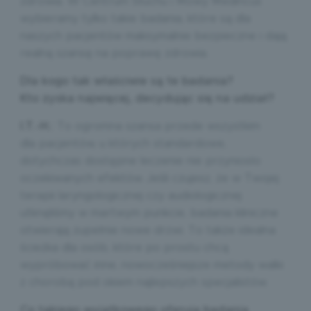
zdrowia. W Centrum Słuchu i Mowy Medincus
wybieramy tylko takie badania, które są dla
naszych pacjentów maksymalnie bezpieczne i dają
realną szansę na poprawę zdrowia.
Dla kogo tak właściwie są te badania?
Kto zyska najwięcej, decydując się na udział?
I.T.-H.:
To ogromna szansa przede wszystkim
dla pacjentów, u których standardowe,
dotychczas dostępne leczenie nie przyniosło
oczekiwanych efektów. Jeśli czujesz, że w Twojej
terapii laryngologicznej czy audiologicznej
utknęliśmy w martwym punkcie, badania kliniczne
otwierają zupełnie nowe drzwi. To także idealna
ścieżka dla osób, które po prostu chcą
wypróbować inne, nowocześniejsze metody walki
z chorobą pod okiem najlepszych specjalistów.
Co takiego wyjątkowego oferują badania