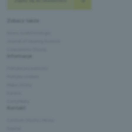
Zapisz się do newslettera
Zobacz także
Nowa Audiofonologia
Journal of Hearing Science
Czasopismo Słyszę
Informacje
Polityka prywatności
Polityka cookies
Mapa strony
Kariera
Certyfikaty
Kontakt
Centrum Słuchu i Mowy
Szpital