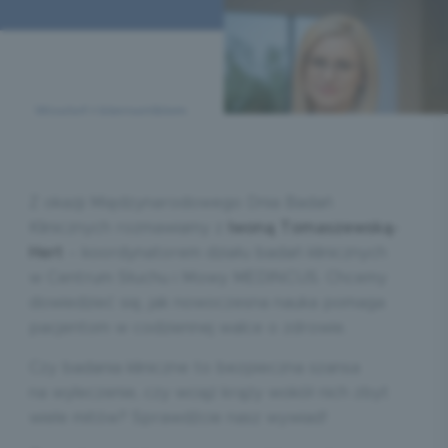
Z okazji Międzynarodowego Dnia Badań
Klinicznych rozmawiamy z
Iwoną Tomaszewską-
Hert
– koordynatorem działu badań klinicznych
w Centrum Słuchu i Mowy MEDINCUS. Chcemy
dowiedzieć się, jak nowoczesna nauka pomaga
pacjentom w codziennej walce o zdrowie.
Czy badania kliniczne to bezpieczna szansa
na wyleczenie, czy wciąż krąży wokół nich zbyt
wiele mitów? Sprawdźcie nasz wywiad!