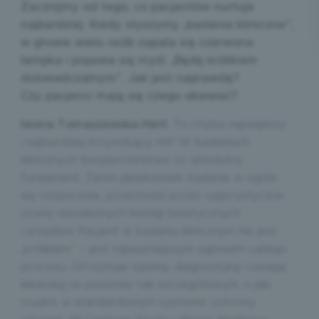
Zacznijmy od tego, co pacjentów nurtuje
najbardziej. Kiedy słyszymy „badania kliniczne”,
w głowie wielu osób zapala się czerwona
lampka i pojawia się myśl: „Będę królikiem
doświadczalnym”. Jak jest naprawdę?
Czy pacjenci mają się czego obawiać?
Iwona Tomaszewska-Hert:
To chyba największy
i najbardziej krzywdzący mit! W badaniach
klinicznych bezpieczeństwo to absolutny
fundament. Zanim jakiekolwiek badanie w ogóle
się rozpocznie, przechodzi przez rygorystyczne
oceny niezależnych komisji bioetycznych
i urzędów. Pacjent w badaniu klinicznym nie jest
„królikiem” – jest najważniejszym ogniwem całego
procesu. Otrzymuje opiekę, diagnostykę i uwagę
lekarską na poziomie tak szczegółowym, o jaki
trudno w standardowym systemie ochrony