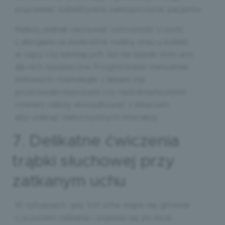
poprawiać subiektywne samopoczucie pacjenta.
Należy jednak zachować ostrożność u osób
z alergiami na konkretne rośliny oraz u kobiet
w ciąży czy karmiących, bo nie każde zioło jest
dla nich bezpieczne. Przyjmowanie mieszanek
ziołowych równolegle z lekami (np.
przeciwzakrzepowymi czy nadciśnieniowymi)
również należy skonsultować z lekarzem,
aby uniknąć niekorzystnych interakcji.
7. Delikatne ćwiczenia
trąbki słuchowej przy
zatkanym uchu
W sytuacjach, gdy ból ucha wiąże się głównie
z uczuciem zatkania i pojawia się po locie