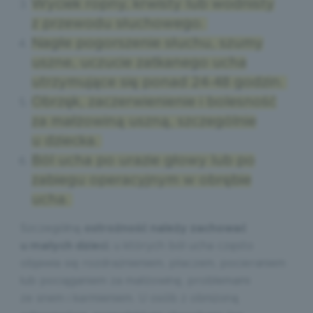
Wyciek ropny, krwisty lub wodnisty
z przewodu słuchowego.
Nagłe pogorszenie słuchu, szumy
uszne, uczucie zatkanego ucha
utrzymujące się ponad 24-48 godzin.
Obrzęk, zaczerwienienie i bolesność
za małżowiną uszną, szczególnie
u dziecka.
Ból ucha po urazie głowy lub po
zabiegu operacyjnym w obrębie
ucha.
Szczególną
ostrożność należy zachować
u małych dzieci
, u których ból ucha często
objawia się rozdrażnieniem, płaczem, pocieraniem
lub pociąganiem za małżowinę, problemami
ze snem i karmieniem. U osób z obniżoną