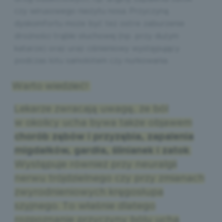
czy wirusowego nieżytu nosa. Przyczyną
dyskomfortu może być też ostre zaburzenie
drożności trąbki słuchowej (np. przy dużym
katarze) oraz uraz ciśnieniowy występujący
podczas lotu samolotem czy nurkowania.
Warto wiedzieć!
Lekarze zwracają uwagę, że ból
w okolicy ucha bywa także objawem
chorób zębów i przyzębia, zapalenia
migdałków, gardła, ślinianek i zatok
.
Występuje również przy neuralgii
nerwu trójdzielnego czy przy zmianach
zwyrodnieniowych kręgosłupa
szyjnego. To właśnie dlatego
rozpoznanie przyczyny bólu ucha