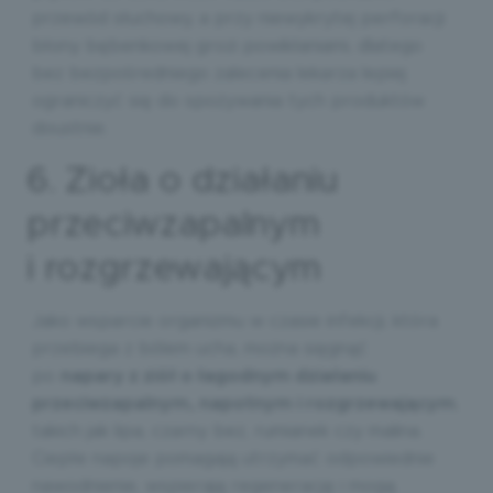
przewód słuchowy, a przy niewykrytej perforacji
błony bębenkowej grozi powikłaniami, dlatego
bez bezpośredniego zalecenia lekarza lepiej
ograniczyć się do spożywania tych produktów
doustnie.
6. Zioła o działaniu
przeciwzapalnym
i rozgrzewającym
Jako wsparcie organizmu w czasie infekcji, która
przebiega z bólem ucha, można sięgnąć
po
napary z ziół o łagodnym działaniu
przeciwzapalnym, napotnym i rozgrzewającym
,
takich jak lipa, czarny bez, rumianek czy malina.
Ciepłe napoje pomagają utrzymać odpowiednie
nawodnienie, wspierają regenerację i mogą