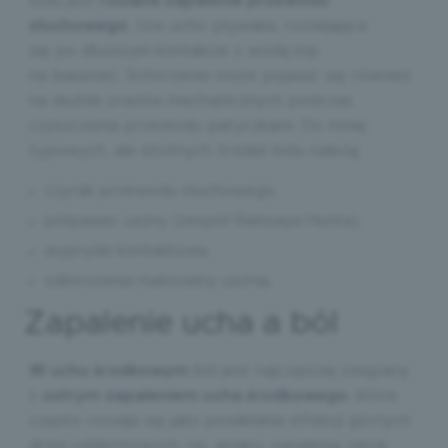
bólu jest
rozlane zapalenie przewodu
słuchowego
, tzw. ucho pływaka, rozwijające
się po dłuższym kontakcie z wodą (np.
na basenie). Schorzenie może pojawić się również
na skutek urazów mechanicznych podczas
czyszczenia przewodu patyczkami. Do mniej
typowych, ale istotnych źródeł bólu należą:
czyrak przewodu słuchowego,
półpasiec uszny (zespół Ramsaya Hunta),
wypryski kontaktowe,
odmrożenia małżowiny usznej.
Zapalenie ucha a ból
W uchu środkowym
ból jest najczęściej związany
z
ostrym zapaleniem ucha środkowego
, które
często rozwija się jako powikłanie infekcji górnych
dróg oddechowych, np. anginy, zapalenia zatok