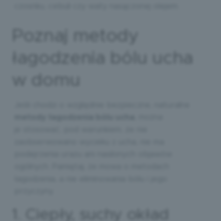
czosnku, cebuli czy waty nasączonej olejem.
Poznaj metody
łagodzenia bólu ucha
w domu
Jeśli chodzi o względnie bezpieczne, naturalne
metody łagodzenia bólu ucha
, można
je stosować, pod warunkiem, że nie
zaobserwowano wycieku z ucha, nie ma
podejrzenia urazu ani nasilonych objawów
ogólnych. Pamiętaj, że mowa o metodach
łagodzenia, a nie eliminowania bólu i jego
przyczyny.
1. Ciepły, suchy okład