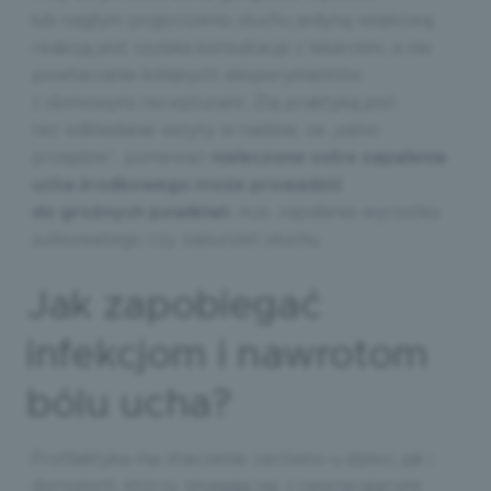
lub nagłym pogorszeniu słuchu jedyną właściwą
reakcją jest szybka konsultacja z lekarzem, a nie
powtarzanie kolejnych eksperymentów
z domowymi recepturami. Złą praktyką jest
też odkładanie wizyty w nadziei, że „samo
przejdzie”, ponieważ
nieleczone ostre zapalenie
ucha środkowego może prowadzić
do groźnych powikłań
, m.in. zapalenia wyrostka
sutkowatego czy zaburzeń słuchu.
Jak zapobiegać
infekcjom i nawrotom
bólu ucha?
Profilaktyka ma znaczenie zarówno u dzieci, jak i
dorosłych, którzy zmagają się z nawracającymi