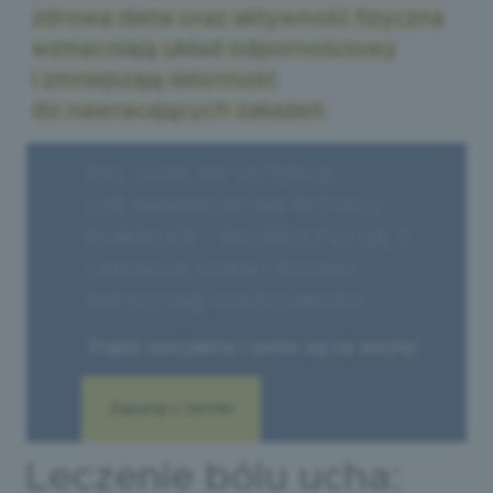
zdrowa dieta oraz aktywność fizyczna
wzmacniają układ odpornościowy
i zmniejszają skłonność
do nawracających zakażeń.
BÓL UCHA NIE USTĘPUJE
LUB NAWRACA? NIE RYZYKUJ
POWIKŁAŃ – SKONSULTUJ SIĘ Z
LARYNGOLOGIEM I POZNAJ
PRZYCZYNĘ DOLEGLIWOŚCI.
Znajdź specjalistę i umów się na wizytę!
Zapytaj o termin
Leczenie bólu ucha: