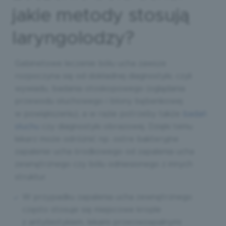
jakie metody stosują
laryngolodzy?
Gabinetowe leczenie bólu ucha zawsze
rozpoczyna się od dokładnej diagnostyki, czyli
wywiadu, badania otoskopowego (oglądania
przewodu słuchowego i błony bębenkowej
w powiększeniu), a w razie potrzeby także
badań
słuchu
czy diagnostyki obrazowej. Dzięki temu
lekarz może odróżnić np. ostre bakteryjne
zapalenie ucha środkowego od zapalenia ucha
zewnętrznego czy bólu odniesionego z innych
struktur.
W przypadku zapalenia ucha zewnętrznego
często stosuje się miejscowe krople
z antybiotykiem, lekami przeciwzapalnymi