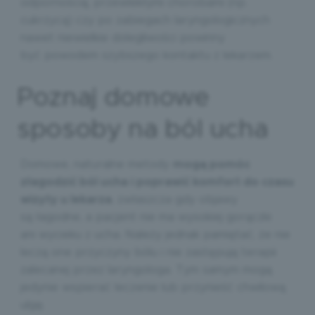
odpornością, przewlekłymi chorobami (np.
cukrzycą) czy po zabiegach laryngologicznych
nawet niewielkie dolegliwości powinny
być powodem szybszego kontaktu z lekarzem.
Poznaj domowe
sposoby na ból ucha
Domowe, naturalne metody
mogą pomóc
złagodzić ból ucha i poprawić komfort do czasu
wizyty u lekarza
, zwłaszcza gdy objawy
są łagodne, a pacjent nie ma wysokiej gorączki
ani wycieku z ucha. Należy jednak pamiętać, że nie
leczą one przyczyny bólu i nie zastępują terapii
zalecanej przez laryngologa. Tym samym mogą
jedynie wspierać leczenie lub przynieść chwilową
ulgę.