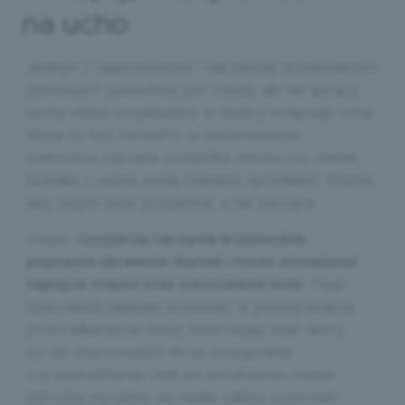
na ucho
Jednym z najprostszych i najczęściej wymienianych
domowych sposobów jest ciepły, ale nie gorący,
suchy okład przykładany w okolicy bolącego ucha.
Może to być termofor w materiałowym
pokrowcu, ogrzana poduszka żelowa czy nawet
butelka z ciepłą wodą owinięta ręcznikiem. Ważne,
aby ciepło było przyjemne, a nie parzące.
Ciepło
rozszerza naczynia krwionośne,
poprawia ukrwienie tkanek i może zmniejszać
napięcie mięśni oraz odczuwanie bólu
. Tego
typu okład najlepiej stosować w pozycji leżącej,
przez kilkanaście minut, kontrolując stan skóry,
by nie doprowadzić do jej przegrzania
czy podrażnienia. Jeśli po przyłożeniu ciepła
ból ucha wyraźnie się nasila, należy przerwać