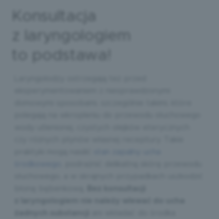
Konsultacja
z laryngologiem
to podstawa!
Laryngolodzy ostrzegają też przed
eksperymentowaniem z niesprawdzonymi
domowymi sposobami, szczególnie takimi, które
polegają na wkropleniu do przewodu słuchowego
wody utlenionej, czystych olejków eterycznych
czy różnych płynów własnej receptury. Takie
praktyki mogą nasilić
stan zapalny ucha
środkowego
, podrażnić delikatną skórę przewodu
słuchowego, a w skrajnych przypadkach uszkodzić
błonę bębenkową.
Bez konsultacji
z laryngologiem nie należy wlewać do ucha
żadnych substancji
ani wkładać do środka