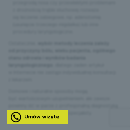
przegrodą nosa czy przewlekłymi problemami
z drożnością trąbki słuchowej rozważa
się leczenie zabiegowe, np. adenotomię
(usunięcie trzeciego migdałka) lub inne
procedury laryngologiczne.
Ostatecznie,
wybór metody leczenia zależy
od przyczyny bólu, wieku pacjenta, ogólnego
stanu zdrowia i wyników badania
laryngologicznego
, dlatego żaden artykuł
w Internecie nie zastąpi indywidualnej konsultacji
z lekarzem.
Domowe i naturalne sposoby mogą
być wartościowym uzupełnieniem, ale zawsze
powinny iść w parze z profesjonalną diagnostyką
i przestrzeganiem zaleceń specjalisty.
Umów wizytę