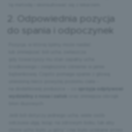
tę metodę i skonsultować się z lekarzem.
2. Odpowiednia pozycja
do spania i odpoczynek
Pozycja, w której śpimy, może nasilać
lub zmniejszać ból ucha, zwłaszcza
gdy towarzyszy mu stan zapalny ucha
środkowego i zwiększone ciśnienie w jamie
bębenkowej. Często pomaga spanie z głową
uniesioną nieco powyżej poziomu ciała –
na dodatkowej poduszce – co
sprzyja odpływowi
wydzieliny z nosa i zatok
oraz zmniejsza obrzęk
błon śluzowych.
Jeśli ból dotyczy jednego ucha, wiele osób
odczuwa ulgę, leżąc na zdrowym boku, tak aby
chore ucho było „u góry” i nie było uciskane przez