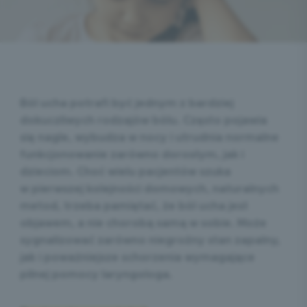
Ból ucha potrafi być jednym z bardziej
dokuczliwych rodzajów bólu. Często pojawia
się nagle, wybudza w nocy i utrudnia normalne
funkcjonowanie zarówno dorosłym, jak i
dzieciom. Choć wielu pacjentów szuka
w pierwszej kolejności domowych, naturalnych
metod, trzeba pamiętać, że ból ucha jest
objawem, a nie chorobą samą w sobie. Może
sygnalizować zarówno niegroźny stan zapalny,
jak i poważniejsze schorzenia wymagające
pilnej pomocy laryngologa.