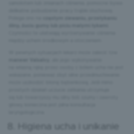
samolotem lub zmianach ciśnienia, pomocne bywa
delikatne pobudzenie pracy trąbki słuchowej.
Polega ono na
częstym ziewaniu, przełykaniu
śliny, żuciu gumy lub piciu małymi łykami
.
Czynności te ułatwiają wyrównywanie ciśnienia
między uchem środkowym a otoczeniem.
W pewnych sytuacjach lekarz może zalecić tzw.
manewr Valsalvy
, ale jego wykonywanie
na własną rękę przez osoby z bólem ucha nie jest
wskazane, ponieważ zbyt silne przedmuchiwanie
może uszkodzić błonę bębenkową. Jeśli mimo
prostych działań uczucie zatkania utrzymuje
się lub towarzyszy mu silny ból, szumy i zawroty
głowy, konieczna jest pilna konsultacja
laryngologiczna.
8. Higiena ucha i unikanie