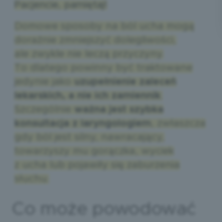
Pacjencie, pamiętaj!
Domowe sposoby na ból ucha mogą
doraźnie zmniejszyć dolegliwości,
ale zwykle nie leczą przyczyny.
To dlatego powinny być traktowane
jedynie jako
uzupełnienie zaleceń
lekarskich, a nie ich zamiennik
.
Szczególnie
ważna jest szybka
konsultacja z laryngologiem
, zwłaszcza
gdy ból jest silny, nawracający,
towarzyszy mu gorączka, wyciek
z ucha lub pojawiły się zaburzenia
słuchu.
Co może powodować