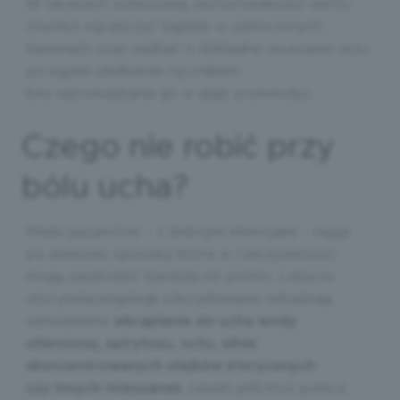
W okresach wzmożonej zachorowalności warto
również ograniczyć kąpiele w zatłoczonych
basenach oraz zadbać o dokładne osuszanie uszu
po kąpieli (delikatnie ręcznikiem,
bez wprowadzania go w głąb przewodu).
Czego nie robić przy
bólu ucha?
Wielu pacjentów – z dobrymi intencjami – sięga
po domowe sposoby, które w rzeczywistości
mogą zaszkodzić bardziej niż pomóc. Lekarze
otorynolaryngologii zdecydowanie odradzają
samodzielne
wkraplanie do ucha wody
utlenionej, spirytusu, octu, silnie
skoncentrowanych olejków eterycznych
czy innych mieszanek
, nawet jeśli ktoś poleca