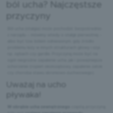
ból ucha? Najczęstsze
przyczyny
Ból ucha (otalgia) może pochodzić bezpośrednio
z narządu – mówimy wtedy o otalgii pierwotnej –
albo być tzw. bólem odniesionym, gdy źródło
problemu leży w innych strukturach głowy i szyi,
np. zębach czy gardle. Przyczyną może być na
ogół niegroźne zapalenie ucha, jak i poważniejsze
schorzenie (ropień okołozębowy, zapalenie zatok
czy choroba stawu skroniowo-żuchwowego).
Uważaj na ucho
pływaka!
W obrębie ucha zewnętrznego
częstą przyczyną