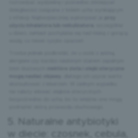
rozrzedzać wydzielinę i pośrednio zmniejszać
dolegliwości związane z bólem ucha wynikającym
z infekcji. Najbezpieczniej wykonywać je
przy
użyciu inhalatora lub nebulizatora
, szczególnie
u dzieci, zamiast pochylania się nad miską z gorącą
wodą, co niesie ryzyko oparzeń.
Trzeba jednak podkreślić, że u osób z astmą,
alergiami czy bardzo nasilonym stanem zapalnym
błon śluzowych
niektóre zioła i olejki eteryczne
mogą nasilać objawy
, dlatego ich użycie warto
skonsultować z lekarzem. W żadnym wypadku
nie należy wlewać olejków eterycznych
bezpośrednio do ucha, bo to właśnie one mogą
podrażnić skórę przewodu słuchowego.
5. Naturalne antybiotyki
w diecie: czosnek, cebula,