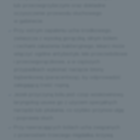
lub przeciwgrzybiczymi oraz dokładne
oczyszczenie przewodu słuchowego
w gabinecie.
Przy ostrym zapaleniu ucha środkowego,
zwłaszcza z wysoką gorączką, silnym bólem
i cechami zakażenia bakteryjnego, lekarz może
włączyć ogólne antybiotyki, leki przeciwbólowe
i przeciwgorączkowe, a w cięższych
przypadkach wykonać nacięcie błony
bębenkowej (paracentezę), by odprowadzić
zalegającą treść ropną.
Jeżeli przyczyną bólu jest czop woskowinowy,
laryngolog usuwa go z użyciem specjalnych
narzędzi lub płukania, co szybko przynosi ulgę
i poprawia słuch.
Przy nawracających bólach ucha związanych
z przerostem trzeciego migdałka, krzywą