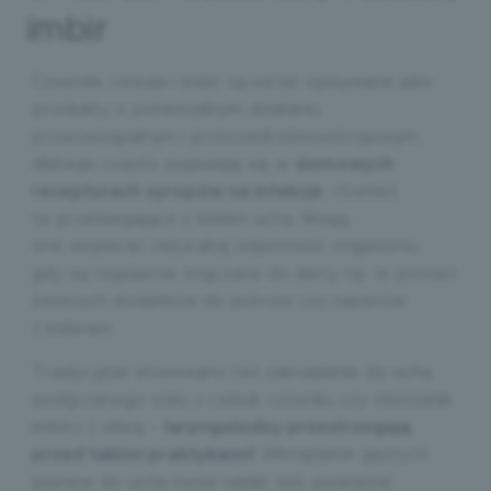
imbir
Czosnek, cebula i imbir są od lat opisywane jako
produkty o potencjalnym działaniu
przeciwzapalnym i przeciwdrobnoustrojowym,
dlatego często pojawiają się w
domowych
recepturach syropów na infekcje
, również
te przebiegające z bólem ucha. Mogą
one wspierać naturalną odporność organizmu,
gdy są regularnie włączane do diety, np. w postaci
świeżych dodatków do potraw czy naparów
z imbirem.
Tradycyjnie stosowano też zakraplanie do ucha
podgrzanego soku z cebuli, czosnku czy mieszanki
imbiru z oliwą –
laryngolodzy przestrzegają
przed takimi praktykami!
Wkraplanie gęstych
płynów do ucha może nasilić ból, podrażnić