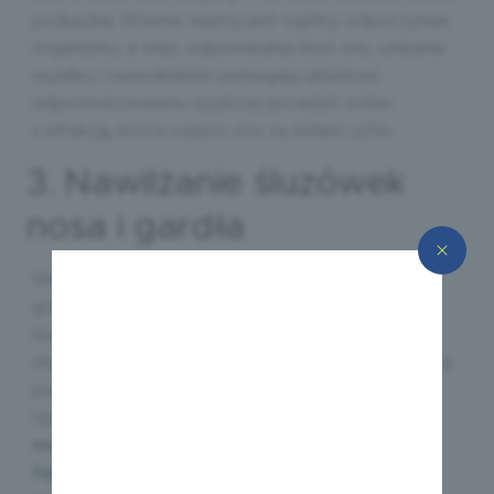
poduszkę. Równie ważny jest ogólny odpoczynek
organizmu, a więc odpowiednia ilość snu, unikanie
wysiłku i nawodnienie pomagają układowi
odpornościowemu szybciej poradzić sobie
z infekcją, która często stoi za bólem ucha.
3. Nawilżanie śluzówek
nosa i gardła
Wiele epizodów bólu ucha wiąże się z infekcjami
górnych dróg oddechowych, obrzękiem błony
śluzowej nosa i zaburzeniem pracy trąbki
słuchowej. Dlatego jednym z elementów domowej
pomocy jest nawilżanie śluzówek nosa i gardła,
np. przy użyciu
preparatów z roztworem soli
morskiej, izotonicznych lub lekko
hipertonicznych aerozoli
oraz regularne