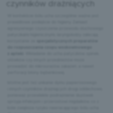
czynników drażniących
W kontekście bólu ucha szczególnie ważne jest
prawidłowe podejście do higieny. Zamiast
agresywnego czyszczenia przewodu słuchowego
patyczkami higienicznymi, laryngolodzy zalecają
korzystanie ze
specjalistycznych preparatów
do rozpuszczania czopu woskowinowego
z apteki
. Wkładanie do ucha patyczków, spinek,
ołówków czy innych przedmiotów może
prowadzić do mikrourazów, zakażeń, a nawet
perforacji błony bębenkowej.
Istotne jest też unikanie dymu papierosowego
i innych czynników drażniących drogi oddechowe,
ponieważ przewlekłe podrażnienie śluzówek
sprzyja infekcjom i przerostowi migdałków, co z
kolei zwiększa ryzyko nawracającego bólu ucha.