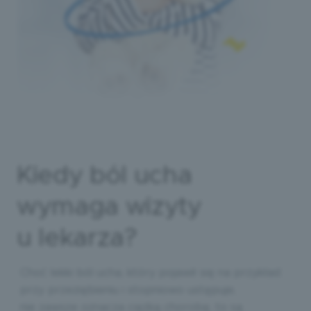
Kiedy ból ucha
wymaga wizyty
u lekarza?
Choć lekki ból ucha, który pojawił się na przykład
przy przeziębieniu i stopniowo ustępuje,
nie zawsze oznacza ciężką chorobę, to są