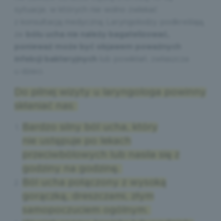
sytuacje, w których nie wolno zwlekać
z konsultacją medyczną. Laryngolodzy podkreślają,
że
bólu ucha nie należy bagatelizować,
ponieważ może być objawem poważnych
infekcji bakteryjnych
lub powikłań, zwłaszcza
u dzieci.
Do pilnej wizyty u laryngologa powinny
skłaniać nas:
Bardzo silny ból ucha, który
nie ustępuje po lekach
przeciwbólowych lub nasila się z
godziny na godzinę.
Ból ucha połączony z wysoką
gorączką, dreszczami, złym
samopoczuciem ogólnym.