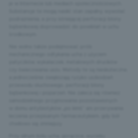
je w Internecie lub mediach społecznościowych.
Substancje te mogą nasilić stan zapalny, wywołać
podrażnienia, a przy istniejącej perforacji błony
bębenkowej doprowadzić do powikłań w uchu
środkowym.
Nie wolno także podejmować prób
mechanicznego odtykania ucha z użyciem
patyczków, wykałaczek, metalowych drucików
czy świecowania uszu. Metody te są nieskuteczne,
a jednocześnie zwiększają ryzyko uszkodzeń
przewodu słuchowego, perforacji błony
bębenkowej i poparzeń. Nie zaleca się również
samodzielnego przyjmowania pozostawionych
w domu antybiotyków „po kimś” ani przerywania
leczenia przepisanym farmaceutykiem, gdy ból
chwilowo się zmniejszy.
Przy silnym bólu ucha, gorączce, wycieku