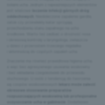
bólami ucha. Jednym z najważniejszych elementów
jest właściwe
leczenie infekcji górnych dróg
oddechowych
. Niedoleczone zapalenie gardła,
zatok czy przewlekły katar sprzyjają
przechodzeniu stanu zapalnego na ucho
środkowe. Warto też zadbać o drożność nosa
i okresową kontrolę u laryngologa, zwłaszcza
u dzieci z przerostem trzeciego migdałka
i skłonnością do częstych zapaleń ucha.
Znaczenie ma również prawidłowa higiena ucha,
a więc bez agresywnego usuwania woskowiny
i bez wkładania czegokolwiek do przewodu
słuchowego. U osób z tendencją do tworzenia
się czopów woskowinowych
lekarz może zalecić
okresowe stosowanie preparatów
rozpuszczających woskowinę lub profesjonalne
oczyszczanie ucha w gabinecie
. Dodatkowo