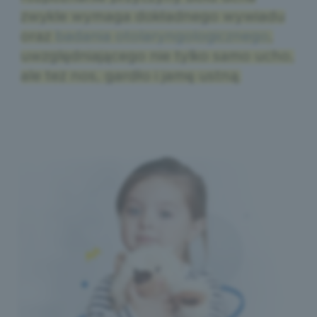
zwykle wymaga dokładnego wywiadu
oraz
badania otolaryngologicznego
,
uwzględniającego nie tylko samo ucho,
ale też nos, gardło i jamę ustną.