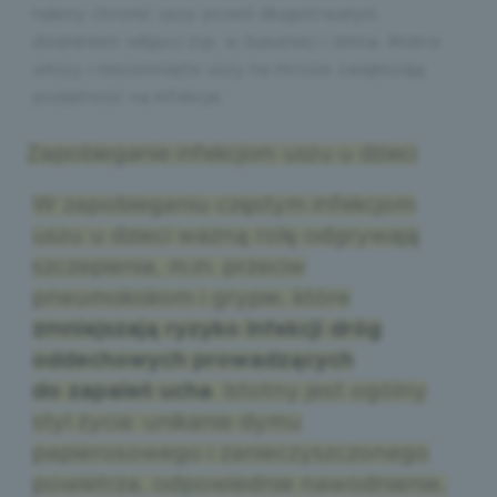
należy chronić uszy przed długotrwałym
działaniem wilgoci (np. w basenie) i zimna. Mokre
włosy i nieosłonięte uszy na mrozie zwiększają
podatność na infekcje.
Zapobieganie infekcjom uszu u dzieci
W zapobieganiu częstym infekcjom
uszu u dzieci ważną rolę odgrywają
szczepienia, m.in. przeciw
pneumokokom i grypie, które
zmniejszają ryzyko infekcji dróg
oddechowych prowadzących
do zapaleń ucha
. Istotny jest ogólny
styl życia: unikanie dymu
papierosowego i zanieczyszczonego
powietrza, odpowiednie nawodnienie,