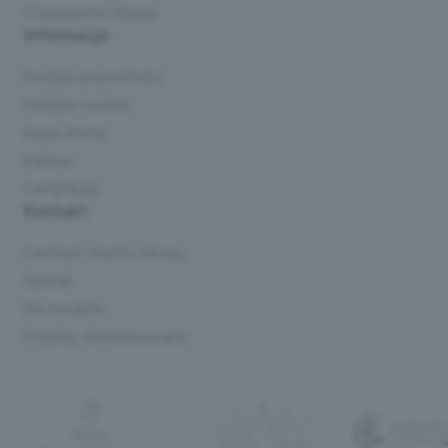
Czasopismo Słyszę
Informacje
Polityka prywatności
Polityka cookies
Mapa strony
Kariera
Certyfikaty
Kontakt
Centrum Słuchu i Mowy
Szpital
Dla mediów
Projekty dofinansowane