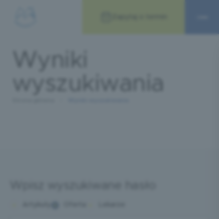
Zapytaj o termin
Wyniki
wyszukiwania
Strona główna
Wyniki wyszukiwania
Wpisz wyszukiwane hasło
Artykuły
Oferta
Lekarze