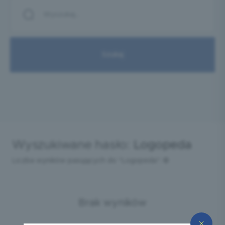
Wyszukiwane hasło:
Logopeda
Liczba wyników pasujących do "Logopeda":
0
Brak wyników