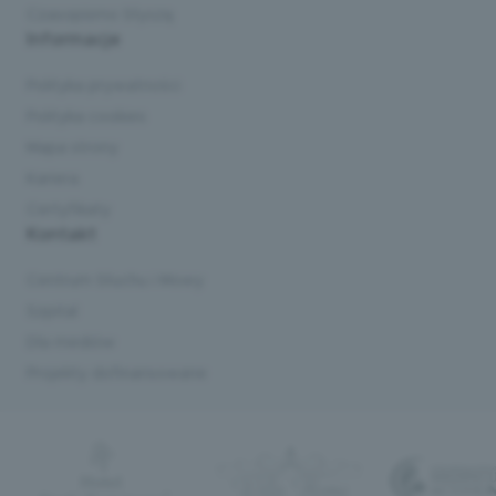
Czasopismo Słyszę
Informacje
Polityka prywatności
Polityka cookies
Mapa strony
Kariera
Certyfikaty
Kontakt
Centrum Słuchu i Mowy
Szpital
Dla mediów
Projekty dofinansowane