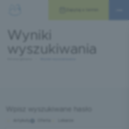
Zapytaj o termin
Wyniki
wyszukiwania
Strona główna
Wyniki wyszukiwania
Wpisz wyszukiwane hasło
Artykuły
Oferta
Lekarze