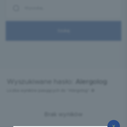
Wyszukiwane hasło:
Alergolog
Liczba wyników pasujących do "Alergolog":
0
Brak wyników