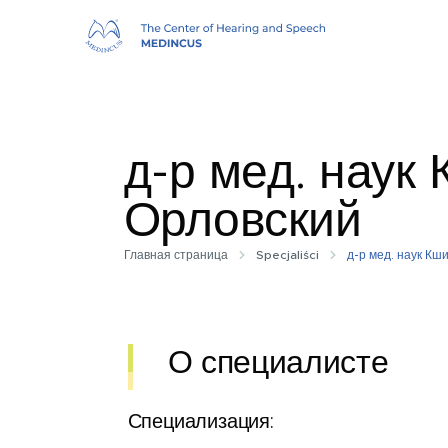
д-р мед. наук
Орловский
Главная страница
Specjaliści
д-р мед. наук К
О специалисте
Специализация: