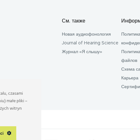
См. также
Информ
Новая аудиофонология
Политик
Journal of Hearing Science
конфиде
Журнал «Я слышу»
Политика
файлов
Схема с
Карьера
Сертифи
alu, czasami
) małe pliki –
użych witryn
ści