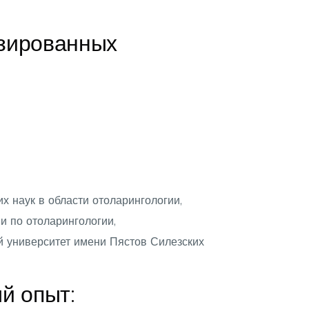
изированных
х наук в области отоларингологии,
и по отоларингологии,
й университет имени Пястов Силезских
й опыт: