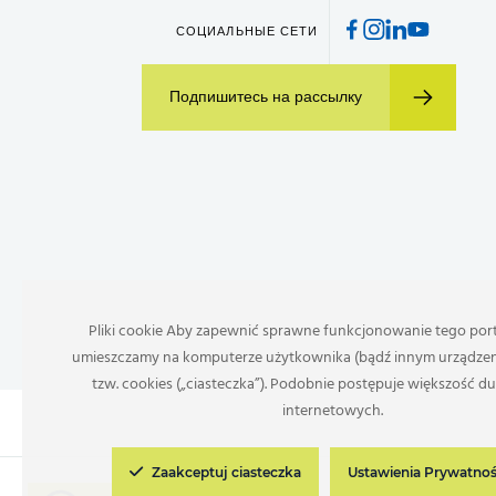
СОЦИАЛЬНЫЕ СЕТИ
Подпишитесь на рассылку
Pliki cookie Aby zapewnić sprawne funkcjonowanie tego port
umieszczamy na komputerze użytkownika (bądź innym urządzeniu
tzw. cookies („ciasteczka”). Podobnie postępuje większość d
internetowych.
Zaakceptuj ciasteczka
Ustawienia Prywatno