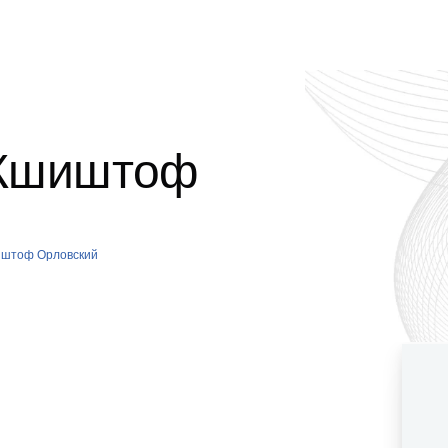
 Кшиштоф
шиштоф Орловский