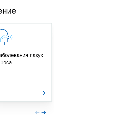
ение
аболевания пазух
Заболевания
 носа
миндалин
Wyrażam zgodę na przetwarzanie moich danych osobowych w celu
przeprowadzenia rozmowy telefonicznej oraz akceptuję
Politykę
prywatności
.
Zamawiam rozmowę
Wyrażam zgodę na przetwarzanie danych osobowych zamieszczonych w powyższym formularzu kontaktowym.
Zgodę można w każdej chwili wycofać, poprawić lub zmienić. Wycofanie zgody nie będzie miało skutków w stosunku do
danych przetwarzanych przed jej wycofaniem.