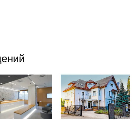
prywatności
.
Zamawiam rozmowę
Wyrażam zgodę na przetwarzanie danych osobowych zamieszczonych w powyższym formularzu kontaktowym.
Zgodę można w każdej chwili wycofać, poprawić lub zmienić. Wycofanie zgody nie będzie miało skutków w stosunku do
danych przetwarzanych przed jej wycofaniem.
дений