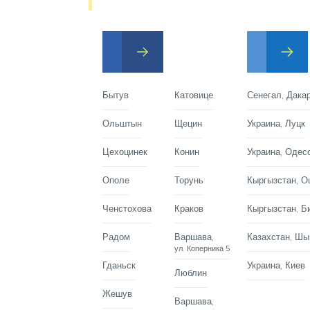
Бытув
Катовице
Сенегал, Дака
Ольштын
Щецин
Украина, Луцк
Цехоцинек
Конин
Украина, Одес
Ополе
Торунь
Кыргызстан, 
Ченстохова
Краков
Кыргызстан, Б
Радом
Варшава,
Казахстан, Шы
ул. Коперника 5
Гданьск
Украина, Киев
Люблин
Жешув
Варшава,