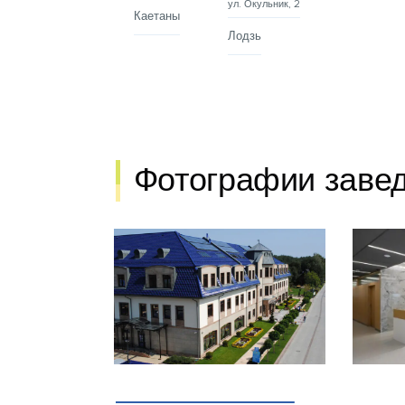
ул. Окульник, 2
Каетаны
Лодзь
Фотографии заве