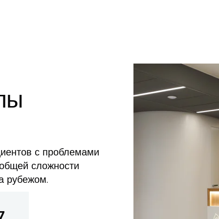
лы
иентов с проблемами
 общей сложности
а рубежом.
7