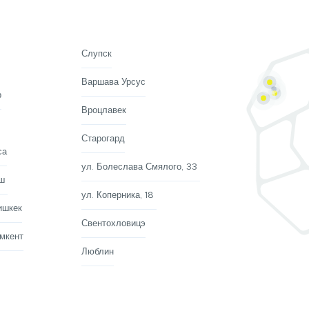
Слупск
Варшава Урсус
р
Вроцлавек
Старогард
са
ул. Болеслава Смялого, 33
Ош
ул. Коперника, 18
ишкек
Свентохловицэ
мкент
Люблин
Wyrażam zgodę na przetwarzanie moich danych osobowych w celu
przeprowadzenia rozmowy telefonicznej oraz akceptuję
Politykę