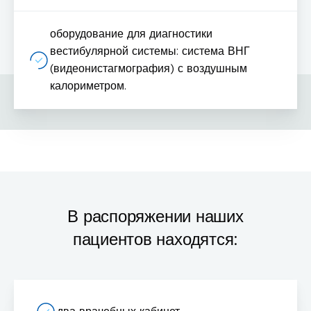
оборудование для диагностики
вестибулярной системы: система ВНГ
(видеонистагмография) с воздушным
калориметром.
Wyrażam zgodę na przetwarzanie moich danych osobowych w celu
przeprowadzenia rozmowy telefonicznej oraz akceptuję
Politykę
prywatności
.
Zamawiam rozmowę
Wyrażam zgodę na przetwarzanie danych osobowych zamieszczonych w powyższym formularzu kontaktowym.
Zgodę można w każdej chwili wycofać, poprawić lub zmienić. Wycofanie zgody nie będzie miało skutków w stosunku do
В распоряжении наших
danych przetwarzanych przed jej wycofaniem.
пациентов находятся: