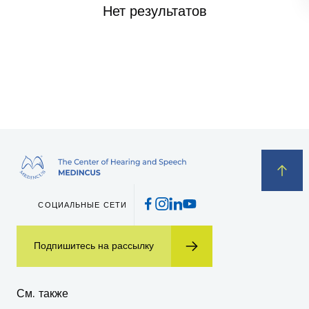
Нет результатов
Wyrażam zgodę na przetwarzanie moich danych osobowych w celu
przeprowadzenia rozmowy telefonicznej oraz akceptuję
Politykę
prywatności
.
СОЦИАЛЬНЫЕ СЕТИ
Zamawiam rozmowę
Подпишитесь на рассылку
Wyrażam zgodę na przetwarzanie danych osobowych zamieszczonych w powyższym formularzu kontaktowym.
Zgodę można w każdej chwili wycofać, poprawić lub zmienić. Wycofanie zgody nie będzie miało skutków w stosunku do
danych przetwarzanych przed jej wycofaniem.
См. также